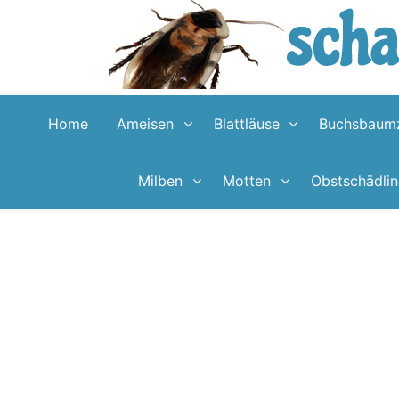
Skip
to
content
Home
Ameisen
Blattläuse
Buchsbaumz
Milben
Motten
Obstschädli