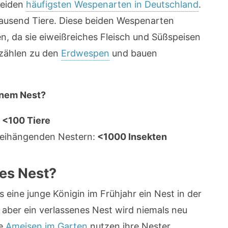
beiden
häufigsten Wespenarten in Deutschland
.
ausend Tiere. Diese beiden Wespenarten
, da sie eiweißreiches Fleisch und Süßspeisen
 zählen zu den
Erdwespen
und bauen
inem Nest?
:
<100 Tiere
reihängenden Nestern:
<1000 Insekten
tes Nest?
 eine junge Königin im Frühjahr ein Nest in der
, aber ein verlassenes Nest wird niemals neu
ie
Ameisen im Garten
nutzen ihre Nester