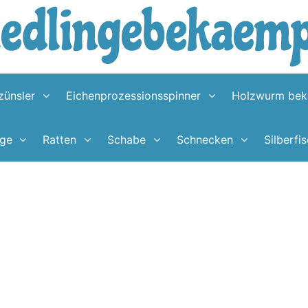
ünsler
Eichenprozessionsspinner
Holzwurm be
nge
Ratten
Schabe
Schnecken
Silberfi