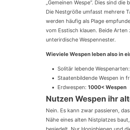
„Gemeinen Wespe“. Dies sind die 
Die Nestgröße umfasst mehrere T
werden häufig als Plage empfunden
vom Esstisch klauen. Beide Arten
unterirdische Wespennester.
Wieviele Wespen leben also in e
Solitär lebende Wespenarten
Staatenbildende Wespen in f
Erdwespen:
1000< Wespen
Nutzen Wespen ihr al
Nein. Es kann zwar passieren, dass
Nähe eines alten Nistplatzes baut
besiedelt. Nur Honigbienen und d