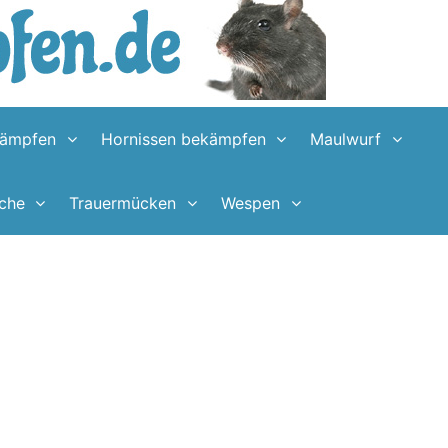
kämpfen
Hornissen bekämpfen
Maulwurf
sche
Trauermücken
Wespen