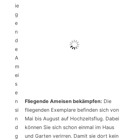
ie
g
e
n
d
e
A
m
ei
s
e
n
Fliegende Ameisen bekämpfen:
Die
si
fliegenden Exemplare befinden sich von
n
Mai bis August auf Hochzeitsflug. Dabei
d
können Sie sich schon einmal im Haus
g
und Garten verirren. Damit sie dort kein