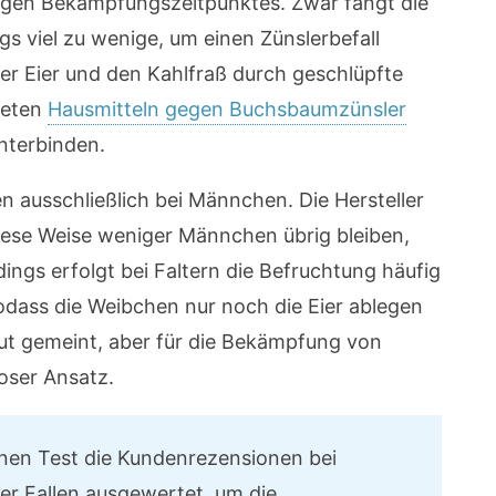
htigen Bekämpfungszeitpunktes. Zwar fängt die
ings viel zu wenige, um einen Zünslerbefall
er Eier und den Kahlfraß durch geschlüpfte
neten
Hausmitteln gegen Buchsbaumzünsler
nterbinden.
 ausschließlich bei Männchen. Die Hersteller
diese Weise weniger Männchen übrig bleiben,
ings erfolgt bei Faltern die Befruchtung häufig
odass die Weibchen nur noch die Eier ablegen
gut gemeint, aber für die Bekämpfung von
oser Ansatz.
einen Test die Kundenrezensionen bei
r Fallen ausgewertet, um die