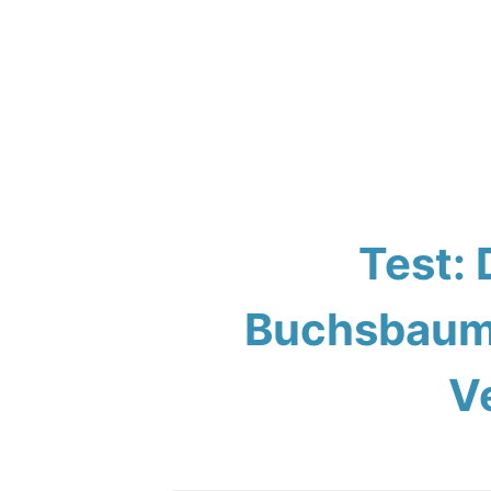
Test: 
Buchsbaumz
V