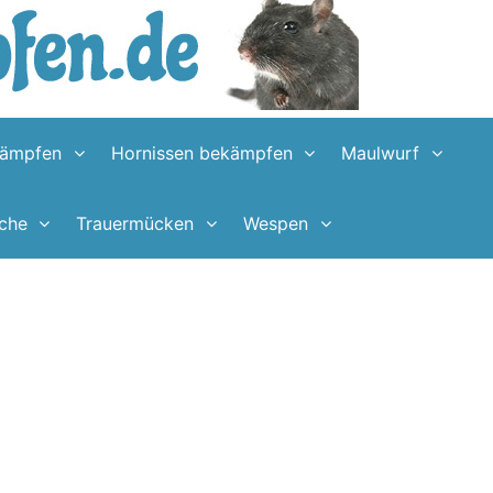
kämpfen
Hornissen bekämpfen
Maulwurf
sche
Trauermücken
Wespen