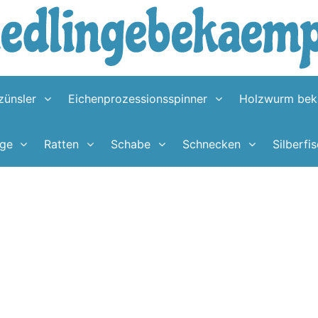
ünsler
Eichenprozessionsspinner
Holzwurm be
nge
Ratten
Schabe
Schnecken
Silberfi