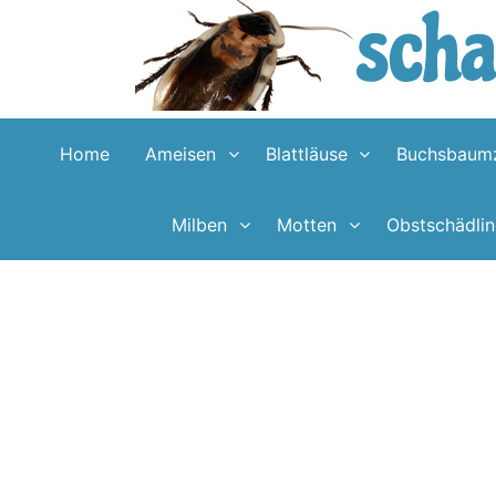
Skip
to
content
Home
Ameisen
Blattläuse
Buchsbaumz
Milben
Motten
Obstschädli